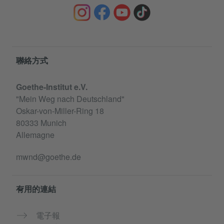
Information and services
聯絡方式
Goethe-Institut e.V.
"Mein Weg nach Deutschland"
Oskar-von-Miller-Ring 18
80333 Munich
Allemagne
mwnd@goethe.de
有用的連結
電子報