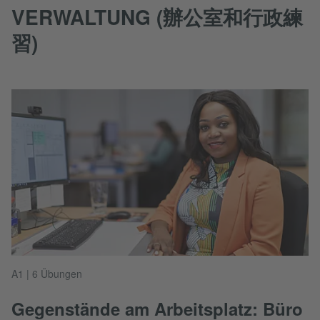
VERWALTUNG (辦公室和行政練
習)
A1 | 6 Übungen
Gegenstände am Arbeitsplatz: Büro