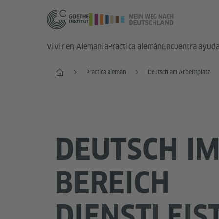
Vivir en Alemania
Practica alemán
Encuentra ayud
Inicio
Practica alemán
Deutsch am Arbeitsplatz
DEUTSCH I
BEREICH
DIENSTLEI