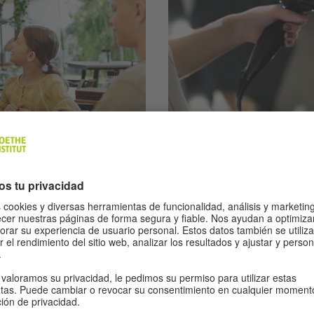
A2 | 5 Übungen
atz: im
Tätigkeiten im B
En estos ejercicios conoce dif
practica el vocabulario.
es en el lugar de trabajo en
 tiene un puesto de trabajo