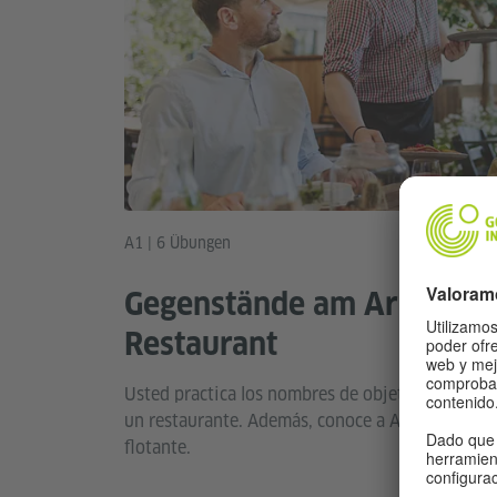
A1 | 6 Übungen
Gegenstände am Arbeitspl
Restaurant
Usted practica los nombres de objetos important
un restaurante. Además, conoce a Adrian, quien
flotante.