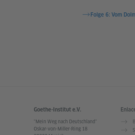
Folge 6: Vom Dolm
Goethe-Institut e.V.
Enlace
Service- und Informationsbereich
"Mein Weg nach Deutschland"
B
Oskar-von-Miller-Ring 18
S