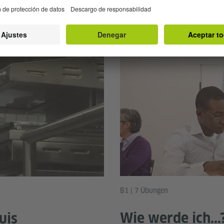
B1 | 7 Übungen
Wie werde ich...
uis