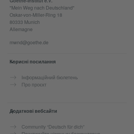
Goethe-Institut e.V.
"Mein Weg nach Deutschland"
Oskar-von-Miller-Ring 18
80333 Munich
Allemagne
mwnd@goethe.de
Корисні посилання
Інформаційний бюлетень
Про проєкт
Додаткові вебсайти
Community “Deutsch für dich”
Практикуйте німецьку безкоштовно