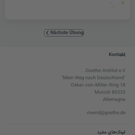
Nächste Übung
Service- und Informationsbereic
Kontakt
Goethe-Institut e.V.
"Mein Weg nach Deutschland"
Oskar-von-Miller-Ring 18
80333 Munich
Allemagne
mwnd@goethe.de
لینک‌های مفید