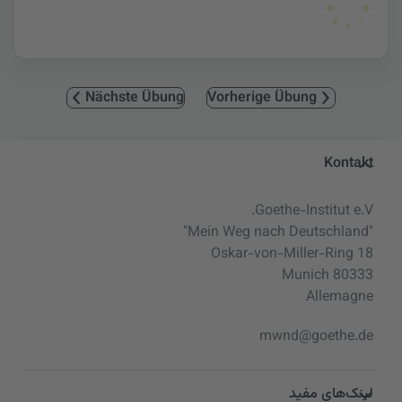
Nächste Übung
Vorherige Übung
Service- und Informationsbereic
Kontakt
Goethe-Institut e.V.
"Mein Weg nach Deutschland"
Oskar-von-Miller-Ring 18
80333 Munich
Allemagne
mwnd@goethe.de
لینک‌های مفید