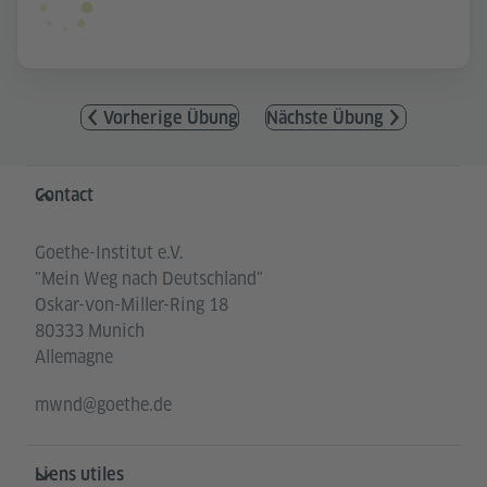
Vorherige Übung
Nächste Übung
Service- und Informationsbereich
Contact
Goethe-Institut e.V.
"Mein Weg nach Deutschland"
Oskar-von-Miller-Ring 18
80333 Munich
Allemagne
mwnd@goethe.de
Liens utiles