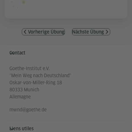
Vorherige Übung
Nächste Übung
Service- und Informationsbereich
Contact
Goethe-Institut e.V.
"Mein Weg nach Deutschland"
Oskar-von-Miller-Ring 18
80333 Munich
Allemagne
mwnd@goethe.de
Liens utiles