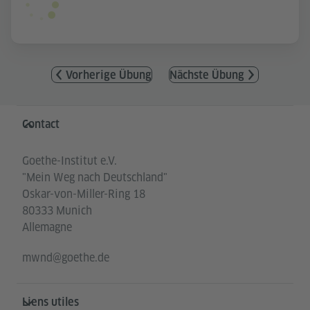
Vorherige Übung
Nächste Übung
Service- und Informationsbereich
Contact
Goethe-Institut e.V.
"Mein Weg nach Deutschland"
Oskar-von-Miller-Ring 18
80333 Munich
Allemagne
mwnd@goethe.de
Liens utiles