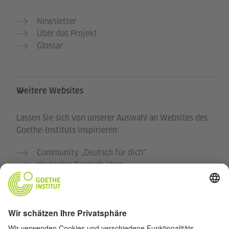
Newsletter
Über das Projekt
Glossar
Weitere Websites
Lassen Sie sich von unserer Auswahl an Websites des
Goethe-Instituts inspirieren:
Community „Deutsch für dich“
Kostenlos Deutsch üben
Deutschkurse des Goethe-Instituts
Lehrkräfteportal „Deutschstunde“