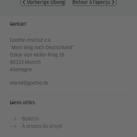
Vorherige Übung
Retour à l'aperçu
Service- und Informationsbereich
Contact
Goethe-Institut e.V.
"Mein Weg nach Deutschland"
Oskar-von-Miller-Ring 18
80333 Munich
Allemagne
mwnd@goethe.de
Liens utiles
Bulletin
À propos du projet