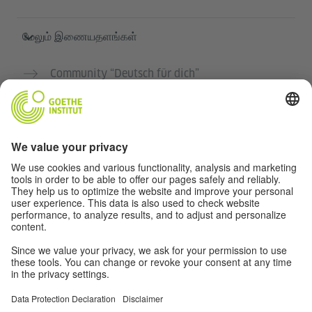
மேலும் இணையதளங்கள்
Community “Deutsch für dich”
ஜெர்மன் மொழியை இலவசமாக பயிற்சி செய்யுங்கள்
கோய்த் இன்ஸ்டிடியூட்டின் ஜெர்மன் பாடநெறிகள்
ஆசிரியர் போர்டல் "Deutschstunde"
தனியுரிமை மற்றும் அணுகல் வசதி
தனியுரிமை அமைப்புகள்
அணுகல் வசதி