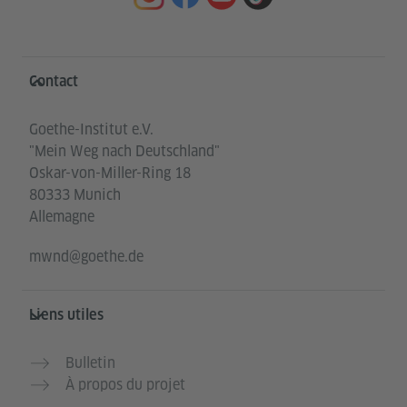
Service- und Informationsbereich
Contact
Goethe-Institut e.V.
"Mein Weg nach Deutschland"
Oskar-von-Miller-Ring 18
80333 Munich
Allemagne
mwnd@goethe.de
Liens utiles
Bulletin
À propos du projet