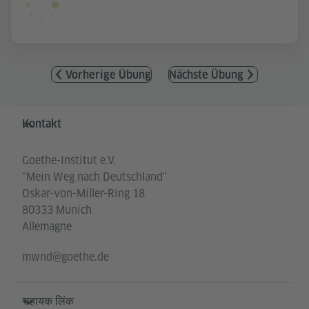
Vorherige Übung
Nächste Übung
Service- und Informationsbereich
Kontakt
Goethe-Institut e.V.
"Mein Weg nach Deutschland"
Oskar-von-Miller-Ring 18
80333 Munich
Allemagne
mwnd@goethe.de
सहायक लिंक