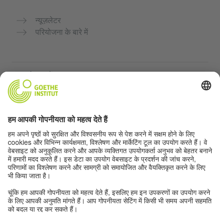
न्यूज़लेटर
परियोजना के बारे में
अन्य वेबसाइटें
Community “Deutsch für dich”
जर्मन भाषा का अभ्यास मुफ्त में करें
गोएथे संस्थान के जर्मन पाठ्यक्रम
शिक्षक पोर्टल "Deutschstunde"
गोपनीयता और सुगम्यता
गोपनीयता सेटिंग्स
सुगम्यता