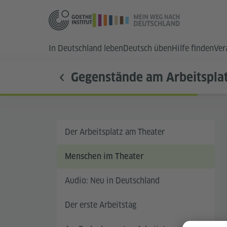
In Deutschland leben
Deutsch üben
Hilfe finden
Ver
Gegenstände am Arbeitsplat
Der Arbeitsplatz am Theater
Menschen im Theater
Audio: Neu in Deutschland
Der erste Arbeitstag