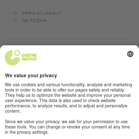
የወቅቱ ዜና መጽሔት
ስለ ፕሮጀክቱ
ተጨማሪ ድህረ ገጾች
Community “Deutsch für dich”
የጀርመን ቋንቋን ነፃ ማስተላለፍ
የGoethe-Institut የጀርመን ቋንቋ ክፍሎች
የአስተማማኝ መድረክ „Deutschstunde“
ግላዊነት እና አንዳች እንቅስቃሴ የለሽ መዳረሻ
የግላዊነት ቅንብሮች
አንዳች እንቅስቃሴ የለሽ መዳረሻ