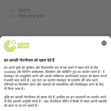
न्यूज़लेटर
परियोजना के बारे में
अन्य वेबसाइटें
Community “Deutsch für dich”
जर्मन भाषा का अभ्यास मुफ्त में करें
गोएथे संस्थान के जर्मन पाठ्यक्रम
शिक्षक पोर्टल "Deutschstunde"
गोपनीयता और सुगम्यता
गोपनीयता सेटिंग्स
सुगम्यता