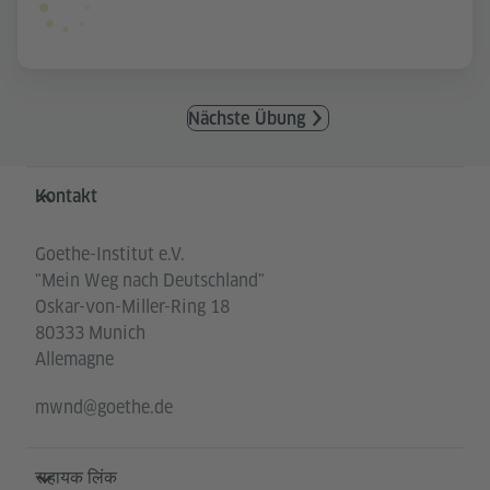
Nächste Übung
Service- und Informationsbereich
Kontakt
Goethe-Institut e.V.
"Mein Weg nach Deutschland"
Oskar-von-Miller-Ring 18
80333 Munich
Allemagne
mwnd@goethe.de
सहायक लिंक