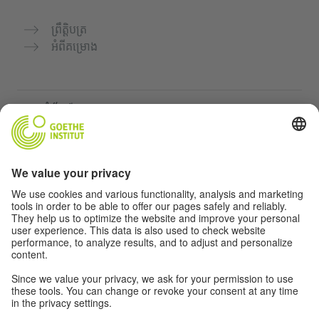
ព្រឹត្តិបត្រ
អំពីគម្រោង
គេហទំព័របន្ថែម
Community “Deutsch für dich”
អនុវត្តភាសាអាល្លឺម៉ង់ដោយឥតគិតថ្លៃ
វគ្គសិក្សាភាសាអាល្លឺម៉ង់របស់ Goethe-Institut
បណ្តាញសម្រាប់គ្រូបង្រៀន "Deutschstunde"
ភាពឯកជន និងការចូលដំណើរការដោយគ្មានឧបសគ្គ
ការកំណត់ភាពឯកជន
ការចូលដំណើរការដោយគ្មានឧបសគ្គ