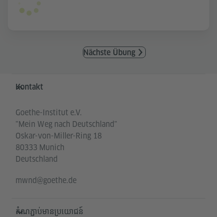
Nächste Übung
Service- und Informationsbereich
Kontakt
Goethe-Institut e.V.
"Mein Weg nach Deutschland"
Oskar-von-Miller-Ring 18
80333 Munich
Deutschland
mwnd@goethe.de
តំណភ្ជាប់មានប្រយោជន៍