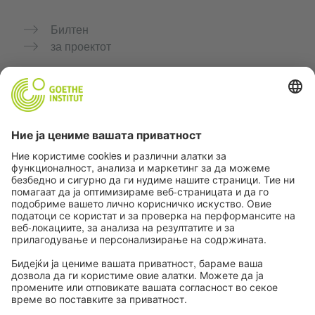
Билтен
за проектот
Дополнителни веб-страници
Заедница „Германски јазик за тебе"
Вежбајте германски бесплатно
Курсеви по германски јазик на Goethe-Institut
Портал за наставници „Deutschstunde“
Приватност и пристапност
Поставки за приватност
Пристапност