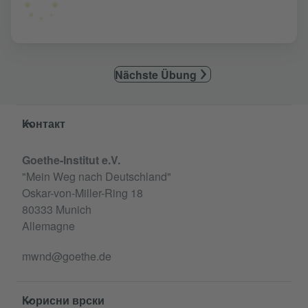
Nächste Übung
Service- und Informationsbereich
Контакт
Goethe-Institut e.V.
"Mein Weg nach Deutschland"
Oskar-von-Miller-Ring 18
80333 Munich
Allemagne
mwnd@goethe.de
Корисни врски