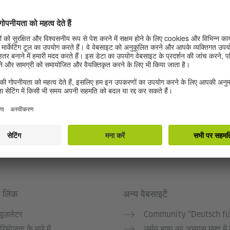
 लिंक
अन्य वेबसाइटें
्यूज़लेटर
Community “Deutsch fü
रियोजना के बारे में
जर्मन भाषा का अभ्यास मुफ्त में 