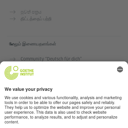
පුවත් පත්‍රය
திட்டத்தைப் பற்றி
மேலும் இணையதளங்கள்
Community “Deutsch für dich”
ஜெர்மன் மொழியை இலவசமாக பயிற்சி செய்யுங்கள்
கோய்த் இன்ஸ்டிடியூட்டின் ஜெர்மன் பாடநெறிகள்
ஆசிரியர் போர்டல் "Deutschstunde"
தனியுரிமை மற்றும் அணுகல் வசதி
தனியுரிமை அமைப்புகள்
அணுகல் வசதி