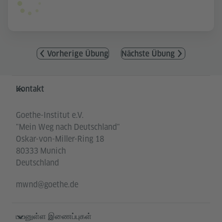
Vorherige Übung
Nächste Übung
Service- und Informationsbereich
Kontakt
Goethe-Institut e.V.
"Mein Weg nach Deutschland"
Oskar-von-Miller-Ring 18
80333 Munich
Deutschland
mwnd@goethe.de
பயனுள்ள இணைப்புகள்