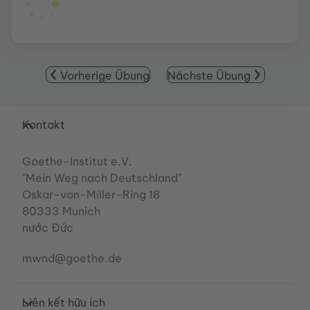
Vorherige Übung
Nächste Übung
Service- und Informationsbereich
Kontakt
Goethe-Institut e.V.
"Mein Weg nach Deutschland"
Oskar-von-Miller-Ring 18
80333 Munich
nước Đức
mwnd@goethe.de
Liên kết hữu ích