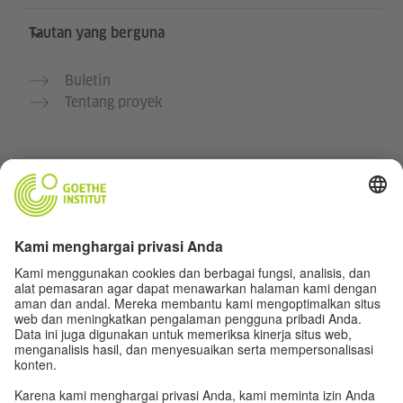
Tautan yang berguna
Buletin
Tentang proyek
Situs web lainnya
Komunitas „Deutsch für dich“
Latihan bahasa Jerman secara gratis
Kursus bahasa Jerman dari Goethe-Institut
Portal guru “Deutschstunde”
Privasi dan Aksesibilitas