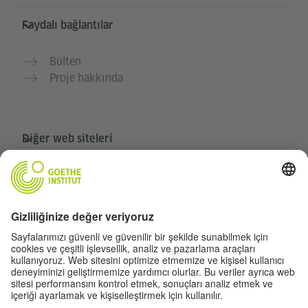
Faydalı bağlantılar
Bülten
Proje hakkında
Diğer web siteleri
Community „Deutsch für dich“
Ücretsiz Almanca pratiği yapın
Goethe-Institut’in Almanca kursları
Öğretmen portalı “Deutschstunde”
Gizlilik ve erişilebilirlik