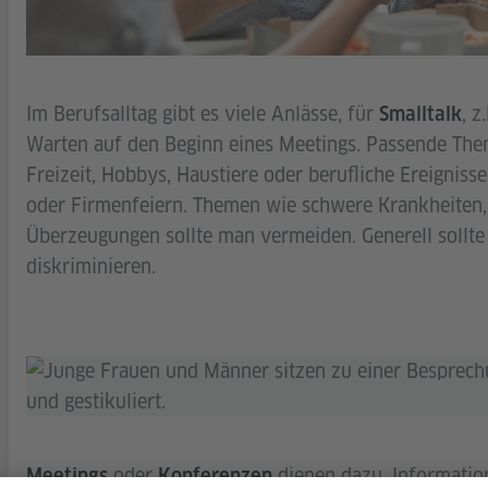
Im Berufsalltag gibt es viele Anlässe, für
, z
Smalltalk
Warten auf den Beginn eines Meetings. Passende Them
Freizeit, Hobbys, Haustiere oder berufliche Ereigniss
oder Firmenfeiern. Themen wie schwere Krankheiten, G
Überzeugungen sollte man vermeiden. Generell sollte
diskriminieren.
oder
dienen dazu, Informati
Meetings
Konferenzen