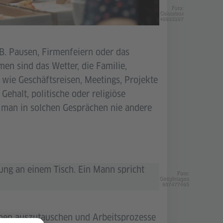
Foto:
Colourbox
40883287
.B. Pausen, Firmenfeiern oder das
en sind das Wetter, die Familie,
e wie Geschäftsreisen, Meetings, Projekte
ehalt, politische oder religiöse
 man in solchen Gesprächen nie andere
Foto:
GettyImages
607477465
onen auszutauschen und Arbeitsprozesse