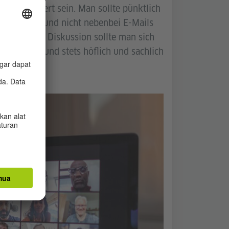
nisorientiert sein. Man sollte pünktlich
zentrieren und nicht nebenbei E-Mails
aus. An der Diskussion sollte man sich
 beachten und stets höflich und sachlich