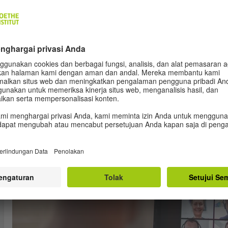
voranzubringen. Deshalb sollten sie effektiv und ergeb
und vorbereitet kommen, sich auf die Diskussion kon
lesen. Am besten schaltet man sein Smartphone ganz 
aktiv beteiligen und dabei allgemeine Gesprächsregeln
bleiben.