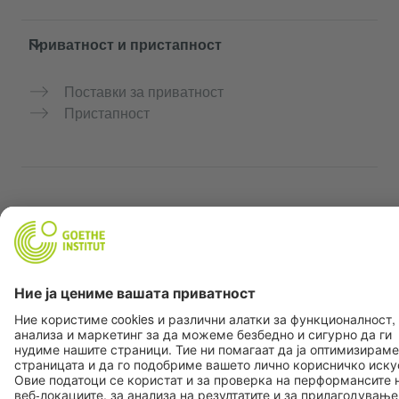
Приватност и пристапност
Поставки за приватност
Пристапност
© Goethe-Institut 2026
Импресум
Заштита на податоци
Услови за користење