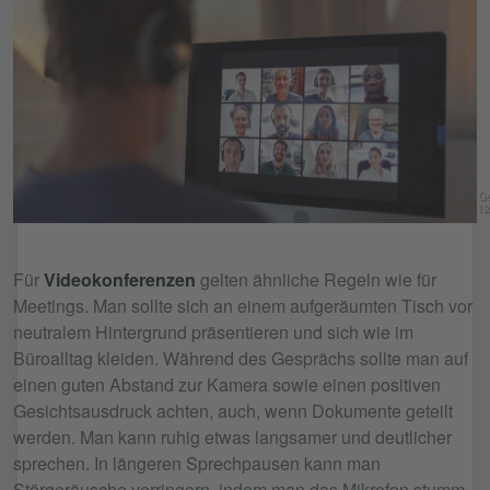
Ge
12
Für
Videokonferenzen
gelten ähnliche Regeln wie für
Meetings. Man sollte sich an einem aufgeräumten Tisch vor
neutralem Hintergrund präsentieren und sich wie im
Büroalltag kleiden. Während des Gesprächs sollte man auf
einen guten Abstand zur Kamera sowie einen positiven
Gesichtsausdruck achten, auch, wenn Dokumente geteilt
werden. Man kann ruhig etwas langsamer und deutlicher
sprechen. In längeren Sprechpausen kann man
Störgeräusche verringern, indem man das Mikrofon stumm