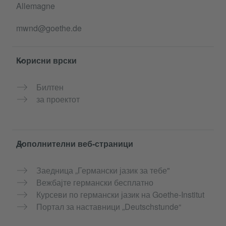
Allemagne
mwnd@goethe.de
Корисни врски
Билтен
за проектот
Дополнителни веб-страници
Заедница „Германски јазик за тебе"
Вежбајте германски бесплатно
Курсеви по германски јазик на Goethe-Institut
Портал за наставници „Deutschstunde“