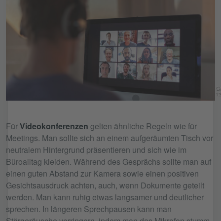
Ge
12
Für
Videokonferenzen
gelten ähnliche Regeln wie für
Meetings. Man sollte sich an einem aufgeräumten Tisch vor
neutralem Hintergrund präsentieren und sich wie im
Büroalltag kleiden. Während des Gesprächs sollte man auf
einen guten Abstand zur Kamera sowie einen positiven
Gesichtsausdruck achten, auch, wenn Dokumente geteilt
werden. Man kann ruhig etwas langsamer und deutlicher
sprechen. In längeren Sprechpausen kann man
Störgeräusche verringern, indem man das Mikrofon stumm