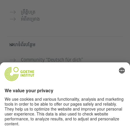
ព្រឹត្តិបត្រ
អំពីគម្រោង
គេហទំព័របន្ថែម
Community “Deutsch für dich”
អនុវត្តភាសាអាល្លឺម៉ង់ដោយឥតគិតថ្លៃ
វគ្គសិក្សាភាសាអាល្លឺម៉ង់របស់ Goethe-Institut
បណ្តាញសម្រាប់គ្រូបង្រៀន "Deutschstunde"
ភាពឯកជន និងការចូលដំណើរការដោយគ្មានឧបសគ្គ
ការកំណត់ភាពឯកជន
ការចូលដំណើរការដោយគ្មានឧបសគ្គ