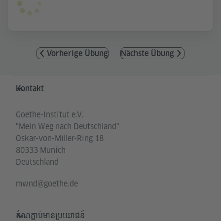
Vorherige Übung
Nächste Übung
Service- und Informationsbereich
Kontakt
Goethe-Institut e.V.
"Mein Weg nach Deutschland"
Oskar-von-Miller-Ring 18
80333 Munich
Deutschland
mwnd@goethe.de
តំណភ្ជាប់មានប្រយោជន៍