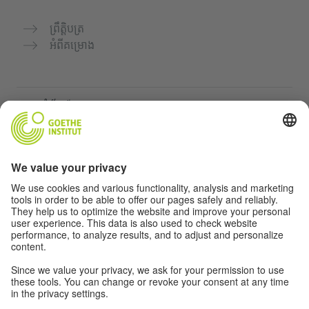
ព្រឹត្តិបត្រ
អំពីគម្រោង
គេហទំព័របន្ថែម
Community “Deutsch für dich”
អនុវត្តភាសាអាល្លឺម៉ង់ដោយឥតគិតថ្លៃ
វគ្គសិក្សាភាសាអាល្លឺម៉ង់របស់ Goethe-Institut
បណ្តាញសម្រាប់គ្រូបង្រៀន "Deutschstunde"
ភាពឯកជន និងការចូលដំណើរការដោយគ្មានឧបសគ្គ
ការកំណត់ភាពឯកជន
ការចូលដំណើរការដោយគ្មានឧបសគ្គ