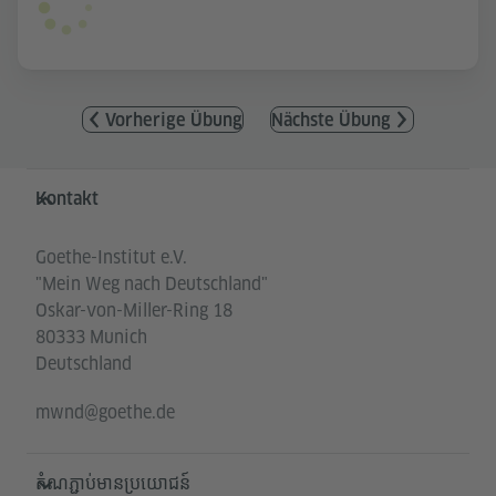
Vorherige Übung
Nächste Übung
Service- und Informationsbereich
Kontakt
Goethe-Institut e.V.
"Mein Weg nach Deutschland"
Oskar-von-Miller-Ring 18
80333 Munich
Deutschland
mwnd@goethe.de
តំណភ្ជាប់មានប្រយោជន៍