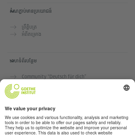
តំណភ្ជាប់មានប្រយោជន៍
ព្រឹត្តិបត្រ
អំពីគម្រោង
គេហទំព័របន្ថែម
Community “Deutsch für dich”
អនុវត្តភាសាអាល្លឺម៉ង់ដោយឥតគិតថ្លៃ
វគ្គសិក្សាភាសាអាល្លឺម៉ង់របស់ Goethe-Institut
បណ្តាញសម្រាប់គ្រូបង្រៀន "Deutschstunde"
ភាពឯកជន និងការចូលដំណើរការដោយគ្មានឧបសគ្គ