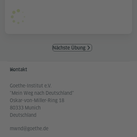
Nächste Übung
Service- und Informationsbereich
Kontakt
Goethe-Institut e.V.
"Mein Weg nach Deutschland"
Oskar-von-Miller-Ring 18
80333 Munich
Deutschland
mwnd@goethe.de