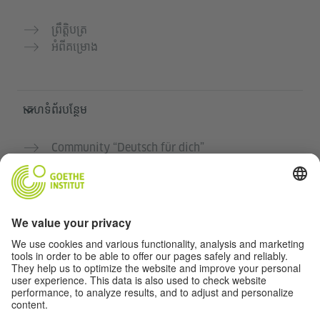
ព្រឹត្តិបត្រ
អំពីគម្រោង
គេហទំព័របន្ថែម
Community “Deutsch für dich”
អនុវត្តភាសាអាល្លឺម៉ង់ដោយឥតគិតថ្លៃ
វគ្គសិក្សាភាសាអាល្លឺម៉ង់របស់ Goethe-Institut
បណ្តាញសម្រាប់គ្រូបង្រៀន "Deutschstunde"
ភាពឯកជន និងការចូលដំណើរការដោយគ្មានឧបសគ្គ
ការកំណត់ភាពឯកជន
ការចូលដំណើរការដោយគ្មានឧបសគ្គ