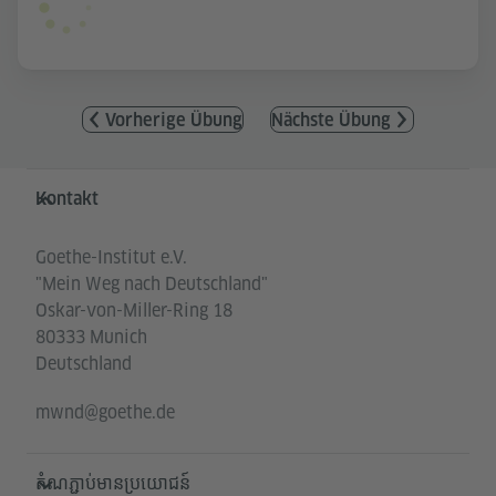
Vorherige Übung
Nächste Übung
Service- und Informationsbereich
Kontakt
Goethe-Institut e.V.
"Mein Weg nach Deutschland"
Oskar-von-Miller-Ring 18
80333 Munich
Deutschland
mwnd@goethe.de
តំណភ្ជាប់មានប្រយោជន៍