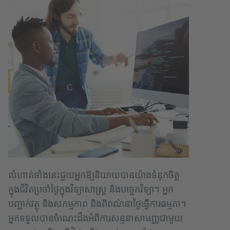
colourbox
លំហាត់ទាំងនេះជួយអ្នកឱ្យនិយាយបានយ៉ាងទំនុកចិត្ត
ក្នុងជីវិតប្រចាំថ្ងៃក្នុងវិទ្យាសាស្ត្រ និងបច្ចេកវិទ្យា។ អ្នក
បញ្ជាក់វត្ថុ និងសកម្មភាព និងពិពណ៌នាថ្ងៃធ្វើការធម្មតា។
អ្នកទទួលបានចំណេះដឹងអំពីការសន្ទនាសាមញ្ញជាមួយ