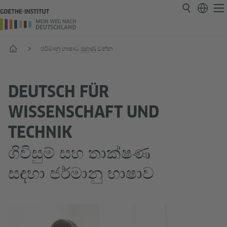
ආරම්භය
ජර්මානු භාෂාව පුහුණු වන්න
DEUTSCH FÜR
WISSENSCHAFT UND
TECHNIK
ගිවිසුම් සහ තාක්ෂණ
සඳහා ජර්මානු භාෂාව