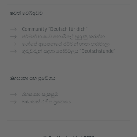
තවත් වෙබ්අඩවි
Community “Deutsch für dich”
ජර්මන් භාෂාව නොමිලේ පුහුණු කරන්න
ගෝතේ ආයතනයේ ජර්මන් භාෂා පාඨමාලා
ගුරුවරුන් සඳහා පෝර්ටලය "Deutschstunde"
රහස්‍යතා සහ ප්‍රවේශය
රහස්‍යතා සැකසුම්
බාධාවන් රහිත ප්‍රවේශය