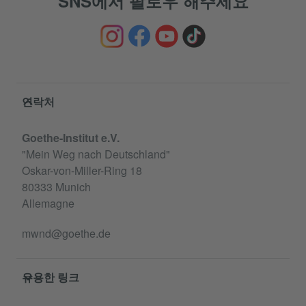
SNS에서 팔로우 해주세요
Service- und Informationsbereich
연락처
Goethe-Institut e.V.
"Mein Weg nach Deutschland"
Oskar-von-Miller-Ring 18
80333 Munich
Allemagne
mwnd@goethe.de
유용한 링크