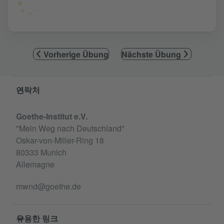
Vorherige Übung
Nächste Übung
Service- und Informationsbereich
연락처
Goethe-Institut e.V.
"Mein Weg nach Deutschland"
Oskar-von-Miller-Ring 18
80333 Munich
Allemagne
mwnd@goethe.de
유용한 링크