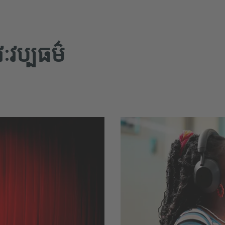
វៈវប្បធម៌