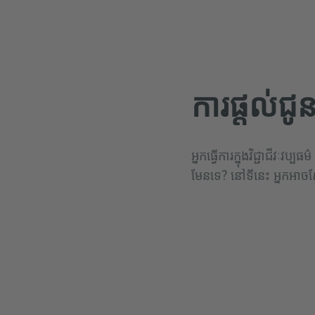
ការផ្តល់ជូ
អ្នកធ្វើការក្នុងវិជ្ជាជីវៈ
មែនទេ? នៅទីនេះ អ្នកអាចស