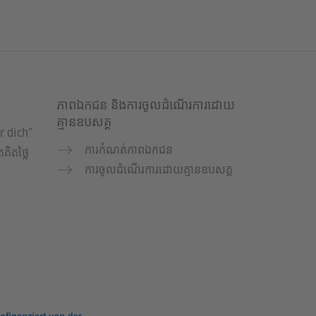
ភាពឯកជន និងការចូលដំណើរការដោយ
គ្មានឧបសគ្គ
r dich”
ការកំណត់ភាពឯកជន
គិតថ្លៃ
ការចូលដំណើរការដោយគ្មានឧបសគ្គ