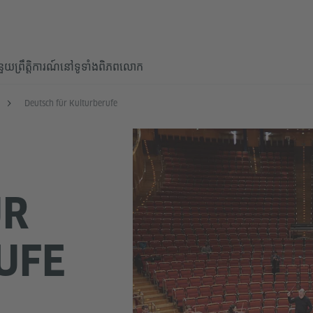
ំនួយ
ព្រឹត្តិការណ៍នៅទូទាំងពិភពលោក
Deutsch für Kulturberufe
ÜR
UFE