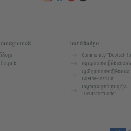
ាប់មានប្រយោជន៍
គេហទំព័របន្ថែម
្រឹត្តិបត្រ
Community “Deutsch fü
ំពីគម្រោង
អនុវត្តភាសាអាល្លឺម៉ង់ដោយឥត
វគ្គសិក្សាភាសាអាល្លឺម៉ង់របស់
Goethe-Institut
បណ្តាញសម្រាប់គ្រូបង្រៀន
"Deutschstunde"