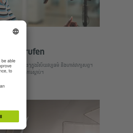
ulturberufen
ពីសកម្មភាពផ្សេងៗក្នុងវិស័យវប្បធម៌ និងហាត់វាក្យសព្ទ។
ត់ការយល់តាមការស្តាប់។