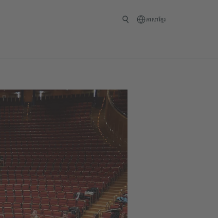
ភាសាខ្មែរ