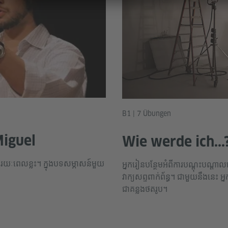
B1 | 7 Übungen
Miguel
Wie werde ich...
រយៈពេលខ្លះ។ ក្នុងបទសម្ភាសន៍មួយ
អ្នករៀនបន្ថែមអំពីការបណ្តុះបណ្តាល
វាក្យសព្ទពាក់ព័ន្ធ។ ជាមួយនឹងនេះ
ជាគន្លងថតរូប។