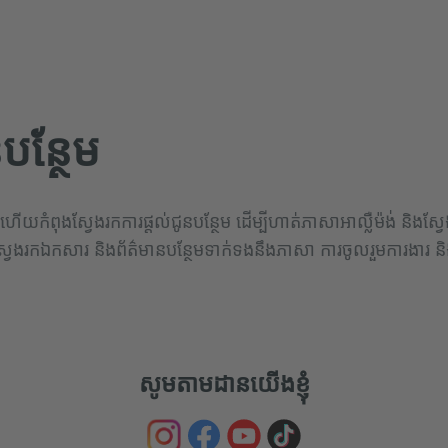
នបន្ថែម
វប្បធម៌ ហើយកំពុងស្វែងរកការផ្តល់ជូនបន្ថែម ដើម្បីហាត់ភាសាអាល្លឺម៉ង់ និង
្វែងរកឯកសារ និងព័ត៌មានបន្ថែមទាក់ទងនឹងភាសា ការចូលរួមការងារ ន
សូមតាមដានយើងខ្ញុំ