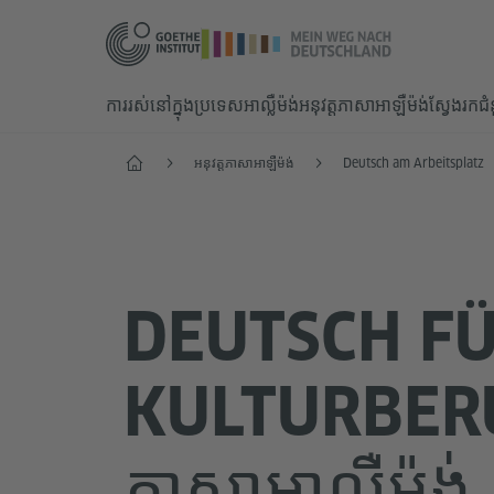
ការរស់នៅក្នុងប្រទេសអាល្លឺម៉ង់
អនុវត្តភាសាអាឡឺម៉ង់
ស្វែងរកជ
Start
អនុវត្តភាសាអាឡឺម៉ង់
Deutsch am Arbeitsplatz
DEUTSCH F
KULTURBER
ភាសាអាល្លឺម៉ង់