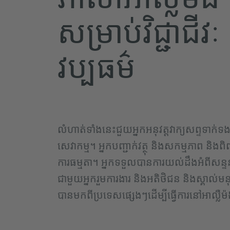
សម្រាប់វិជ្ជាជីវៈ
វប្បធម៌
លំហាត់ទាំងនេះជួយអ្នកអនុវត្តវាក្យសព្ទទាក់ទ
សេវាកម្ម។ អ្នកបញ្ជាក់វត្ថុ និងសកម្មភាព និងពិព
ការធម្មតា។ អ្នកទទួលបានការយល់ដឹងអំពីសន្ទន
ជាមួយអ្នករួមការងារ និងអតិថិជន និងស្គាល់ម
បានមកពីប្រទេសផ្សេងៗដើម្បីធ្វើការនៅអាល្លឺម៉