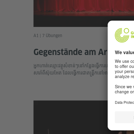
A1 | 7 Übungen
Gegenstände am Arbeitspla
អ្នកហាត់ឈ្មោះវត្ថុសំខាន់ៗនៅកន្លែងធ្វើការនៅរោងល្ខោន។ 
សារ៉ាពីស៊ុយអែត ដែលធ្វើការជាតន្រ្តីកនៅអាល្លឺម៉ង់។