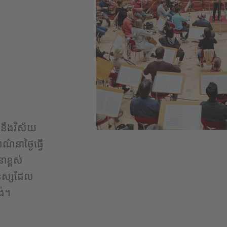
ងនឹងវិស័យ
ណ៌នាថ្ងៃធ្វើ
ាខ្ពស់
នុស្សដែល
ង់។