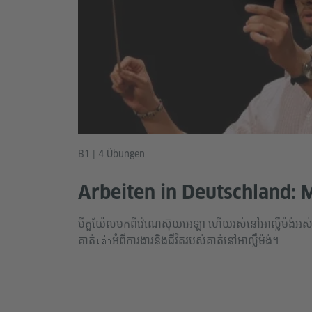
B1 | 4 Übungen
Arbeiten in Deutschland: 
មីគួយ៉ែលមកពីវ៉េណេស៊ុយអេឡា ហើយរស់នៅអាល្លឺម៉ង់អស់
គាត់เล่าអំពីការងារនិងជីវិតរបស់គាត់នៅអាល្លឺម៉ង់។