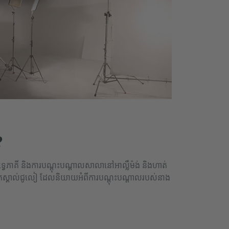
?
ទ្វេភាគី និងការបណ្តុះបណ្តាលសាលានៅអាល្លឺម៉ង់ និងហាត់
 អ្នកស្គាល់ជូលៀ ដែលនិយាយអំពីការបណ្តុះបណ្តាលរបស់នាង