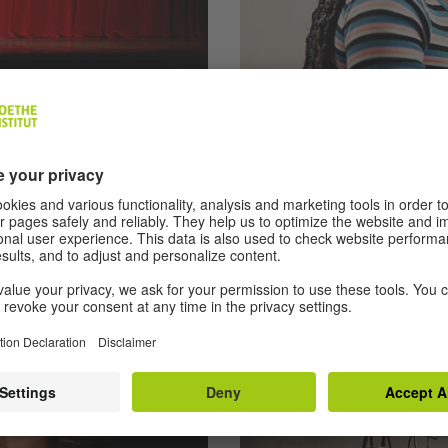
A2 | 6 Übungen
tz: Im Theater
Tätigkeiten in K
លើសពីនេះ អ្នកស្គាល់
ក្នុងលំហាត់ទាំងនេះ អ្នកស្វែងយល់អំ
សូមស្តាប់បទសម្ភាសន៍មួយ ហើយហា