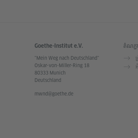
Goethe-Institut e.V.
តំណភ្ជ
Service- und Informationsbereich
"Mein Weg nach Deutschland"
ព
Oskar-von-Miller-Ring 18
អ
80333 Munich
Deutschland
mwnd@goethe.de