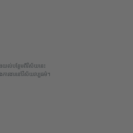
ស្វែងយល់បន្ថែមពីវិស័យនេះ
ិងការងារនៅវិស័យវប្បធម៌។