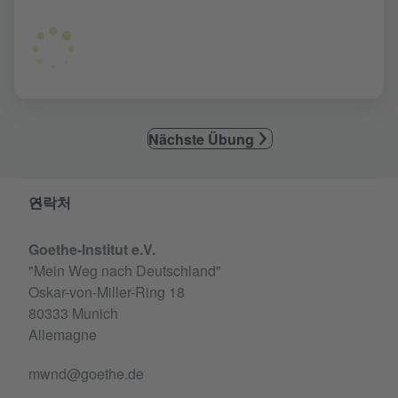
Nächste Übung
Service- und Informationsbereich
연락처
Goethe-Institut e.V.
"Mein Weg nach Deutschland"
Oskar-von-Miller-Ring 18
80333 Munich
Allemagne
mwnd@goethe.de