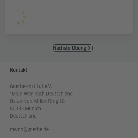
Nächste Übung
Service- und Informationsbereich
Kontakt
Goethe-Institut e.V.
"Mein Weg nach Deutschland"
Oskar-von-Miller-Ring 18
80333 Munich
Deutschland
mwnd@goethe.de