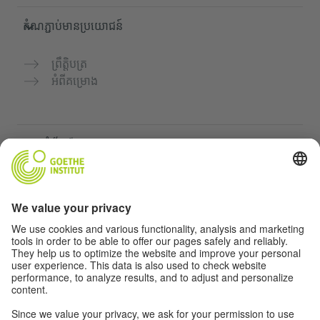
តំណភ្ជាប់មានប្រយោជន៍
ព្រឹត្តិបត្រ
អំពីគម្រោង
គេហទំព័របន្ថែម
Community “Deutsch für dich”
អនុវត្តភាសាអាល្លឺម៉ង់ដោយឥតគិតថ្លៃ
វគ្គសិក្សាភាសាអាល្លឺម៉ង់របស់ Goethe-Institut
បណ្តាញសម្រាប់គ្រូបង្រៀន "Deutschstunde"
ភាពឯកជន និងការចូលដំណើរការដោយគ្មានឧបសគ្គ