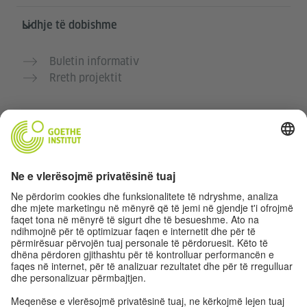
Lidhje të dobishme
Buletin informativ
Rreth projektit
Faqe të tjera interneti
Komuniteti “Gjermanisht për ty”
Ushtro gjermanisht falas
Kurse gjermanisht të Goethe-Institutit
Portali për mësuesit „Deutschstunde“
Privatësia dhe Qasja pa pengesa