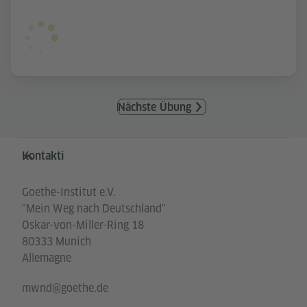
Nächste Übung
Service- und Informationsbereich
Kontakti
Goethe-Institut e.V.
"Mein Weg nach Deutschland"
Oskar-von-Miller-Ring 18
80333 Munich
Allemagne
mwnd@goethe.de