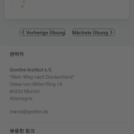
Vorherige Übung
Nächste Übung
Service- und Informationsbereich
연락처
Goethe-Institut e.V.
"Mein Weg nach Deutschland"
Oskar-von-Miller-Ring 18
80333 Munich
Allemagne
mwnd@goethe.de
유용한 링크