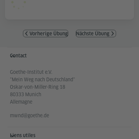
Vorherige Übung
Nächste Übung
Service- und Informationsbereich
Contact
Goethe-Institut e.V.
"Mein Weg nach Deutschland"
Oskar-von-Miller-Ring 18
80333 Munich
Allemagne
mwnd@goethe.de
Liens utiles