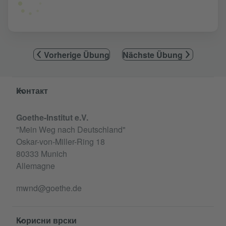
Vorherige Übung
Nächste Übung
Service- und Informationsbereich
Контакт
Goethe-Institut e.V.
"Mein Weg nach Deutschland"
Oskar-von-Miller-Ring 18
80333 Munich
Allemagne
mwnd@goethe.de
Корисни врски