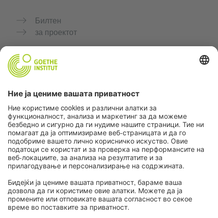
Билтен
за проектот
Дополнителни веб-страници
Заедница „Германски јазик за тебе"
Вежбајте германски бесплатно
Курсеви по германски јазик на Goethe-Institut
Портал за наставници „Deutschstunde“
Приватност и пристапност
Поставки за приватност
Пристапност