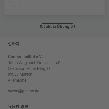
Nächste Übung
Service- und Informationsbereich
연락처
Goethe-Institut e.V.
"Mein Weg nach Deutschland"
Oskar-von-Miller-Ring 18
80333 Munich
Allemagne
mwnd@goethe.de
유용한 링크