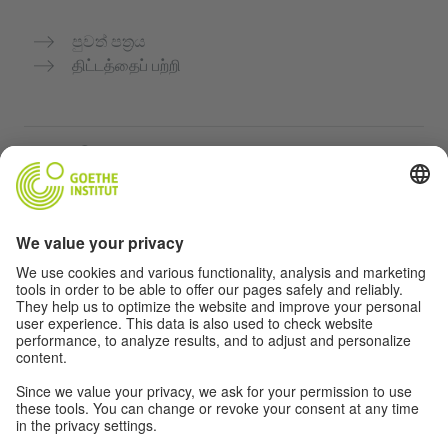
පුවත් පත්‍රය
திட்டத்தைப் பற்றி
மேலும் இணையதளங்கள்
Community “Deutsch für dich”
ஜெர்மன் மொழியை இலவசமாக பயிற்சி செய்யுங்கள்
கோய்த் இன்ஸ்டிடியூட்டின் ஜெர்மன் பாடநெறிகள்
ஆசிரியர் போர்டல் "Deutschstunde"
தனியுரிமை மற்றும் அணுகல் வசதி
தனியுரிமை அமைப்புகள்
அணுகல் வசதி