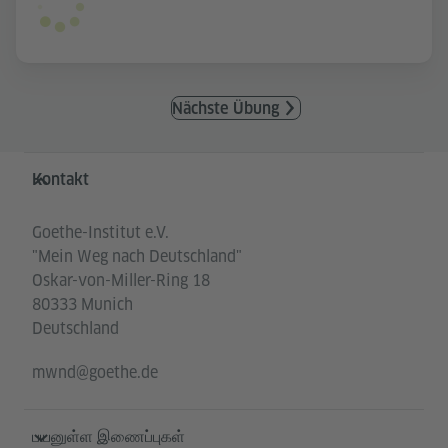
Nächste Übung
Service- und Informationsbereich
Kontakt
Goethe-Institut e.V.
"Mein Weg nach Deutschland"
Oskar-von-Miller-Ring 18
80333 Munich
Deutschland
mwnd@goethe.de
பயனுள்ள இணைப்புகள்