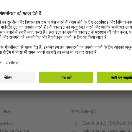
 लिंक
अन्य वेबसाइटें
्यूज़लेटर
Community “Deutsch fü
रियोजना के बारे में
जर्मन भाषा का अभ्यास मुफ्त में 