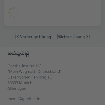
Vorherige Übung
Nächste Übung
Service- und Informationsbereich
ဆက်သွယ်ရန်
Goethe-Institut e.V.
"Mein Weg nach Deutschland"
Oskar-von-Miller-Ring 18
80333 Munich
Allemagne
mwnd@goethe.de