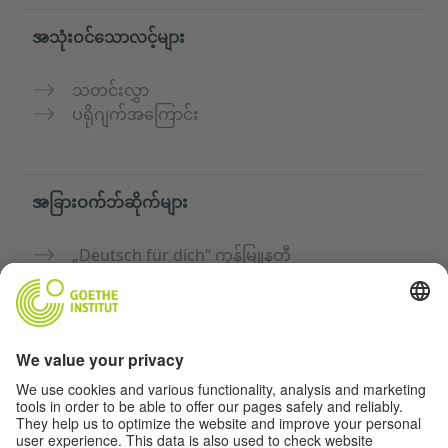
အသုံးဝင်သောလင့်များ
သတင်းလွှာ
ပရိုဂျက်အကြောင်း
အခြားဝက်ဘ်ဆိုက်များ
„Deutsch für dich“ ကွန်မြူနတီ
ဂျာမန်ဘာသာစကားကို အခမဲ့ လေ့ကျင့်ပါ
Goethe-Institut ၏ ဂျာမန်ဘာသာသင်တန်းများ
ဆရာများအတွက်ပေါ်တယ် "Deutschstunde"
ကိုယ်ရေးအချက်အလက်နှင့် ဝင်ရောက်နိုင်မှု