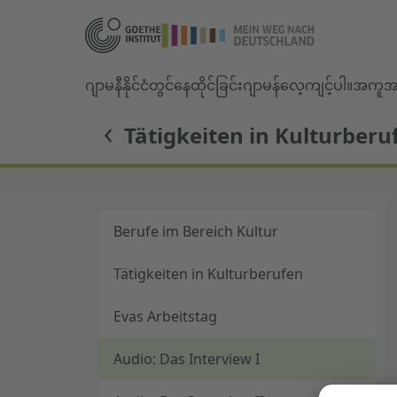
ဂျာမနီနိုင်ငံတွင်နေထိုင်ခြင်း
ဂျာမန်လေ့ကျင့်ပါ။
အကူအည
Tätigkeiten in Kulturberu
Berufe im Bereich Kultur
Tätigkeiten in Kulturberufen
Evas Arbeitstag
Audio: Das Interview I