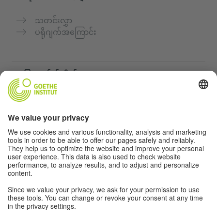
သတင်းလွှာ
ပရိုဂျက်အကြောင်း
အခြားဝက်ဘ်ဆိုက်များ
„Deutsch für dich“ ကွန်မြူနတီ
ဂျာမန်ဘာသာစကားကို အခမဲ့ လေ့ကျင့်ပါ
Goethe-Institut ၏ ဂျာမန်ဘာသာသင်တန်းများ
ဆရာများအတွက်ပေါ်တယ် "Deutschstunde"
ကိုယ်ရေးအချက်အလက်နှင့် ဝင်ရောက်နိုင်မှု
ကိုယ်ရေးလုံခြုံမှုသတ်မှတ်ချက်များ
အတားအဆီးကင်းသောဝင်ရောက်မှု