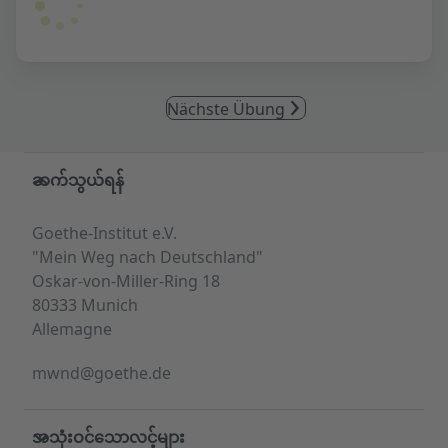
Nächste Übung
Service- und Informationsbereich
ဆက်သွယ်ရန်
Goethe-Institut e.V.
"Mein Weg nach Deutschland"
Oskar-von-Miller-Ring 18
80333 Munich
Allemagne
mwnd@goethe.de
အသုံးဝင်သောလင့်များ