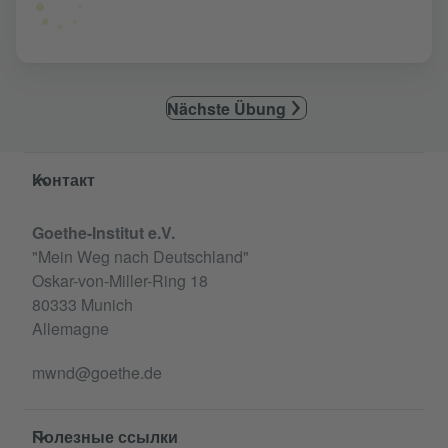
Nächste Übung
Service- und Informationsbereich
Контакт
Goethe-Institut e.V.
"Mein Weg nach Deutschland"
Oskar-von-Miller-Ring 18
80333 Munich
Allemagne
mwnd@goethe.de
Полезные ссылки