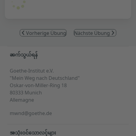
Vorherige Übung
Nächste Übung
Service- und Informationsbereich
ဆက်သွယ်ရန်
Goethe-Institut e.V.
"Mein Weg nach Deutschland"
Oskar-von-Miller-Ring 18
80333 Munich
Allemagne
mwnd@goethe.de
အသုံးဝင်သောလင့်များ