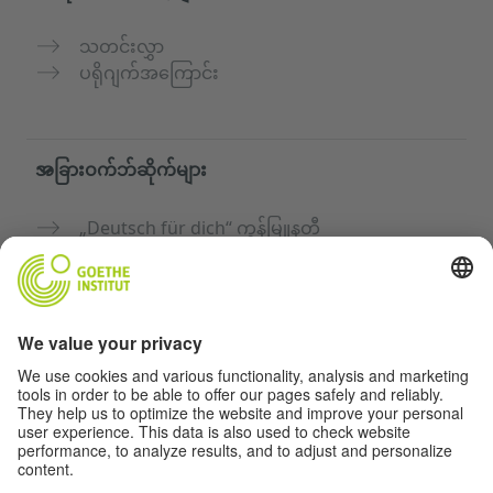
သတင်းလွှာ
ပရိုဂျက်အကြောင်း
အခြားဝက်ဘ်ဆိုက်များ
„Deutsch für dich“ ကွန်မြူနတီ
ဂျာမန်ဘာသာစကားကို အခမဲ့ လေ့ကျင့်ပါ
Goethe-Institut ၏ ဂျာမန်ဘာသာသင်တန်းများ
ဆရာများအတွက်ပေါ်တယ် "Deutschstunde"
ကိုယ်ရေးအချက်အလက်နှင့် ဝင်ရောက်နိုင်မှု
ကိုယ်ရေးလုံခြုံမှုသတ်မှတ်ချက်များ
အတားအဆီးကင်းသောဝင်ရောက်မှု