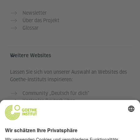
Newsletter
Über das Projekt
Glossar
Weitere Websites
Lassen Sie sich von unserer Auswahl an Websites des
Goethe-Instituts inspirieren:
Community „Deutsch für dich“
Kostenlos Deutsch üben
Deutschkurse des Goethe-Instituts
Lehrkräfteportal „Deutschstunde“